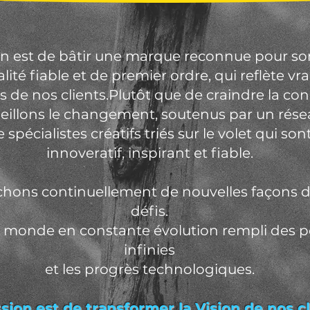
n est de bâtir une marque reconnue pour son 
lité fiable et de premier ordre,
qui reflète vr
es de nos clients.
Plutôt que de craindre la co
eillons le changement, soutenus par un rése
 spécialistes créatifs triés sur le volet
qui son
innover
atif, inspirant et fiable.
hons continuellement de nouvelles façons de
défis.
 monde en constante évolution rempli
des po
infinies
et les progrès technologiques.
sion est de transformer la Vision de nos c