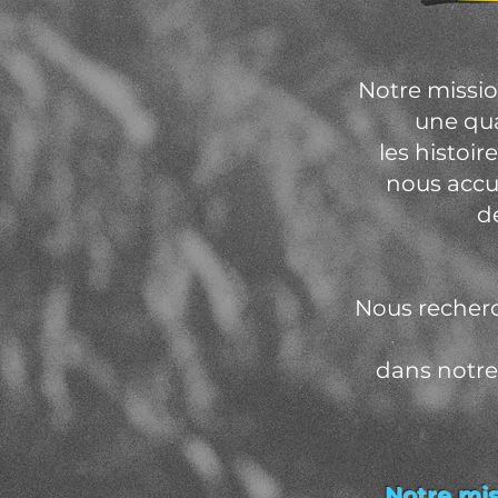
Notre missio
une qua
les histoir
nous accu
de
Nous recherc
dans notre
Notre mis