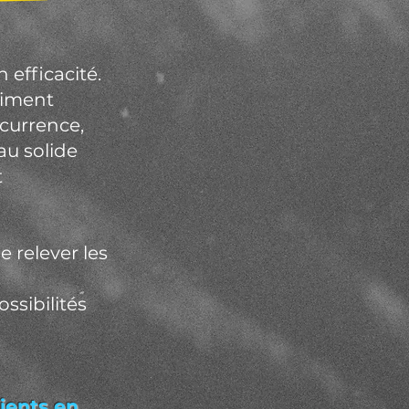
efficacité.
aiment
ncurrence,
au solide
t
 relever les
ssibilités
lients
en