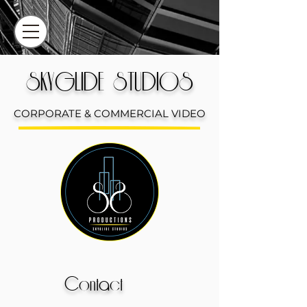
SKYGLIDE STUDI
OS
COR
POR
A
TE & COMME
RCIAL VIDE
O
Contact