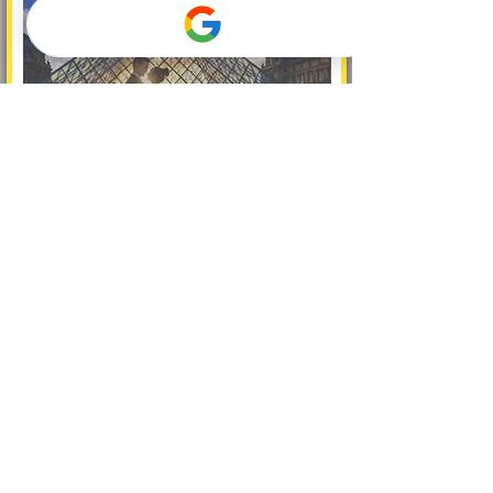
Les vidéos de mariage capturent des
moments réels, des émotions et
l'atmosphère de votre journée
spéciale.
Contrairement aux photos,
les vidéos offrent une expérience
dynamique avec du mouvement et
du son
.
Nos services de production
vidéo se concentrent sur la création de